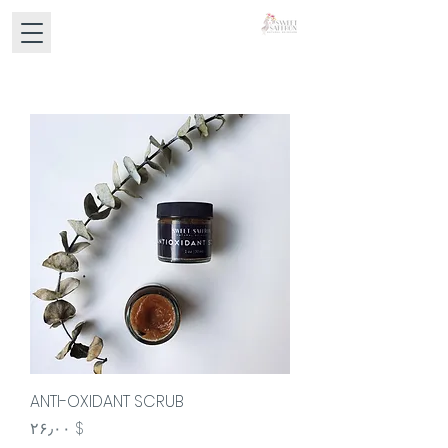
ANTI-OXIDANT SCRUB
Price
$ ۲۶٫۰۰